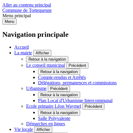
Aller au contenu principal
Commune de Tortequesne
Menu principal
Menu
Navigation principale
Accueil
La mairie
Afficher
Retour à la navigation
Le conseil municipal
Précédent
Retour à la navigation
Compte-rendus et Arrêtés
Délégations, permanences et commissions
Urbanisme
Précédent
Retour à la navigation
Plan Local d'Urbanisme Intercommunal
Ecole primaire Léon Waymel
Précédent
Retour à la navigation
Salle Polyvalente
Démarches en lignes
Vie locale
Afficher