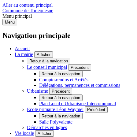
Aller au contenu principal
Commune de Tortequesne
Menu principal
Menu
Navigation principale
Accueil
La mairie
Afficher
Retour à la navigation
Le conseil municipal
Précédent
Retour à la navigation
Compte-rendus et Arrêtés
Délégations, permanences et commissions
Urbanisme
Précédent
Retour à la navigation
Plan Local d'Urbanisme Intercommunal
Ecole primaire Léon Waymel
Précédent
Retour à la navigation
Salle Polyvalente
Démarches en lignes
Vie locale
Afficher