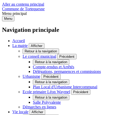
Aller au contenu principal
Commune de Tortequesne
Menu principal
Menu
Navigation principale
Accueil
La mairie
Afficher
Retour à la navigation
Le conseil municipal
Précédent
Retour à la navigation
Compte-rendus et Arrêtés
Délégations, permanences et commissions
Urbanisme
Précédent
Retour à la navigation
Plan Local d'Urbanisme Intercommunal
Ecole primaire Léon Waymel
Précédent
Retour à la navigation
Salle Polyvalente
Démarches en lignes
Vie locale
Afficher