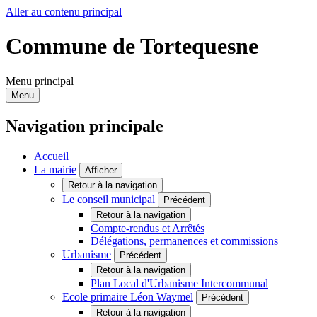
Aller au contenu principal
Commune de Tortequesne
Menu principal
Menu
Navigation principale
Accueil
La mairie
Afficher
Retour à la navigation
Le conseil municipal
Précédent
Retour à la navigation
Compte-rendus et Arrêtés
Délégations, permanences et commissions
Urbanisme
Précédent
Retour à la navigation
Plan Local d'Urbanisme Intercommunal
Ecole primaire Léon Waymel
Précédent
Retour à la navigation