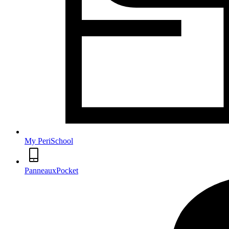
My PeriSchool
PanneauxPocket