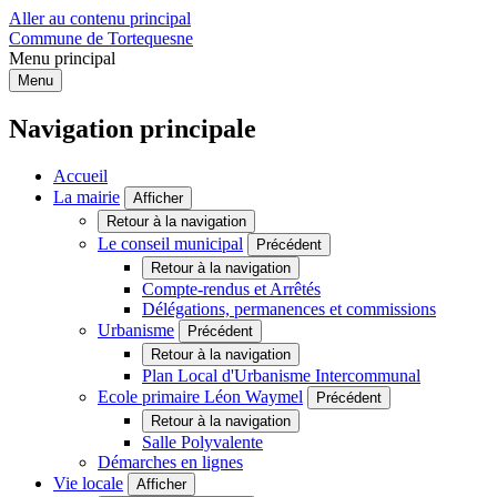
Aller au contenu principal
Commune de Tortequesne
Menu principal
Menu
Navigation principale
Accueil
La mairie
Afficher
Retour à la navigation
Le conseil municipal
Précédent
Retour à la navigation
Compte-rendus et Arrêtés
Délégations, permanences et commissions
Urbanisme
Précédent
Retour à la navigation
Plan Local d'Urbanisme Intercommunal
Ecole primaire Léon Waymel
Précédent
Retour à la navigation
Salle Polyvalente
Démarches en lignes
Vie locale
Afficher