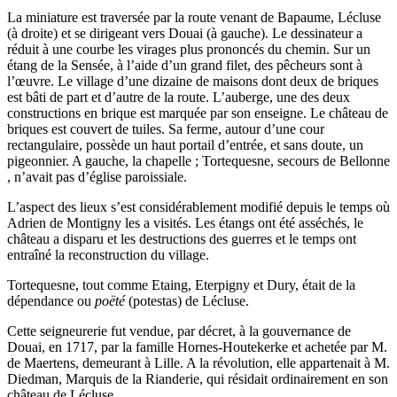
La miniature est traversée par la route venant de Bapaume, Lécluse
(à droite) et se dirigeant vers Douai (à gauche). Le dessinateur a
réduit à une courbe les virages plus prononcés du chemin. Sur un
étang de la Sensée, à l’aide d’un grand filet, des pêcheurs sont à
l’œuvre. Le village d’une dizaine de maisons dont deux de briques
est bâti de part et d’autre de la route. L’auberge, une des deux
constructions en brique est marquée par son enseigne. Le château de
briques est couvert de tuiles. Sa ferme, autour d’une cour
rectangulaire, possède un haut portail d’entrée, et sans doute, un
pigeonnier. A gauche, la chapelle ; Tortequesne, secours de Bellonne
, n’avait pas d’église paroissiale.
L’aspect des lieux s’est considérablement modifié depuis le temps où
Adrien de Montigny les a visités. Les étangs ont été asséchés, le
château a disparu et les destructions des guerres et le temps ont
entraîné la reconstruction du village.
Tortequesne, tout comme Etaing, Eterpigny et Dury, était de la
dépendance ou
poëté
(potestas) de Lécluse.
Cette seigneurerie fut vendue, par décret, à la gouvernance de
Douai, en 1717, par la famille Hornes-Houtekerke et achetée par M.
de Maertens, demeurant à Lille. A la révolution, elle appartenait à M.
Diedman, Marquis de la Rianderie, qui résidait ordinairement en son
château de Lécluse