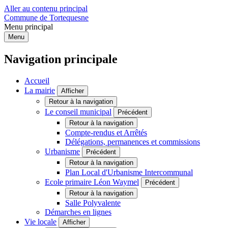
Aller au contenu principal
Commune de Tortequesne
Menu principal
Menu
Navigation principale
Accueil
La mairie
Afficher
Retour à la navigation
Le conseil municipal
Précédent
Retour à la navigation
Compte-rendus et Arrêtés
Délégations, permanences et commissions
Urbanisme
Précédent
Retour à la navigation
Plan Local d'Urbanisme Intercommunal
Ecole primaire Léon Waymel
Précédent
Retour à la navigation
Salle Polyvalente
Démarches en lignes
Vie locale
Afficher