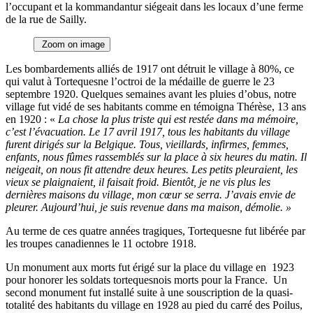
l’occupant et la kommandantur siégeait dans les locaux d’une ferme
de la rue de Sailly.
Zoom on image
Les bombardements alliés de 1917 ont détruit le village à 80%, ce
qui valut à Tortequesne l’octroi de la médaille de guerre le 23
septembre 1920. Quelques semaines avant les pluies d’obus, notre
village fut vidé de ses habitants comme en témoigna Thérèse, 13 ans
en 1920 : «
La chose la plus triste qui est restée dans ma mémoire,
c’est l’évacuation. Le 17 avril 1917, tous les habitants du village
furent dirigés sur la Belgique. Tous, vieillards, infirmes, femmes,
enfants, nous fûmes rassemblés sur la place à six heures du matin. Il
neigeait, on nous fit attendre deux heures. Les petits pleuraient, les
vieux se plaignaient, il faisait froid. Bientôt, je ne vis plus les
dernières maisons du village, mon cœur se serra. J’avais envie de
pleurer. Aujourd’hui, je suis revenue dans ma maison, démolie. »
Au terme de ces quatre années tragiques, Tortequesne fut libérée par
les troupes canadiennes le 11 octobre 1918.
Un monument aux morts fut érigé sur la place du village en 1923
pour honorer les soldats tortequesnois morts pour la France. Un
second monument fut installé suite à une souscription de la quasi-
totalité des habitants du village en 1928 au pied du carré des Poilus,