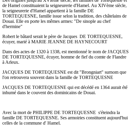
Des origines jusqu'au XVIème siècle, les familles de Tortequesne et
de Hamel constituaient la seigneurerie d'Hamel. Au XIVème siècle,
la seigneurerie d'Hamel appartient à la famille DE
TORTEQUESNE, famille issue selon la tradition, des châtelains de
Douai. Elle en porte les mêmes armes: "De sinople au chef
d'hermine"
Robert le bâtard serait le père de Jacques DE TORTEQUESNE,
écuyer, marié à MARIE JEANNE DE HAYNECOURT
Dans des actes de 1320 à 1338, est mentionné le nom de JACQUES
DE TORTEQUESNE, écuyer, homme de fief du comte de Flandre
à Arleux.
JACQUES DE TORTEQUESNE est dit "Brongniart" surnom que
l'on retrouvera souvent dans la famille de TORTEQUESNE
JACQUES DE TORTEQUESNE qui est décédé en 1364 aurait été
inhumé dans le couvent des dominicains de Douai.
Avec la mort de PHILIPPE DE TORTEQUESNE s'éteindra la
famille DE TORTEQUESNE. Ses armoiries constituent aujourd'hui
celles de la commune d' Hamel.