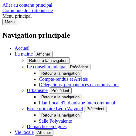
Aller au contenu principal
Commune de Tortequesne
Menu principal
Menu
Navigation principale
Accueil
La mairie
Afficher
Retour à la navigation
Le conseil municipal
Précédent
Retour à la navigation
Compte-rendus et Arrêtés
Délégations, permanences et commissions
Urbanisme
Précédent
Retour à la navigation
Plan Local d'Urbanisme Intercommunal
Ecole primaire Léon Waymel
Précédent
Retour à la navigation
Salle Polyvalente
Démarches en lignes
Vie locale
Afficher