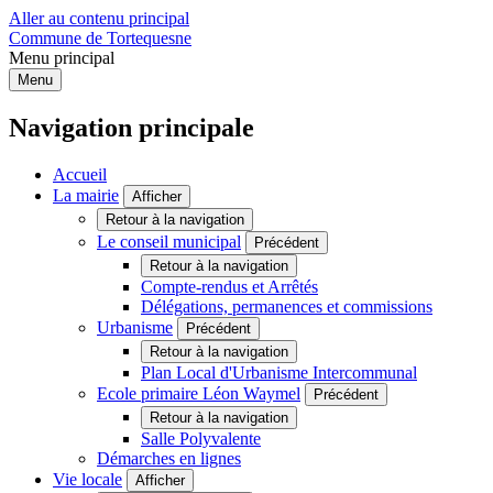
Aller au contenu principal
Commune de Tortequesne
Menu principal
Menu
Navigation principale
Accueil
La mairie
Afficher
Retour à la navigation
Le conseil municipal
Précédent
Retour à la navigation
Compte-rendus et Arrêtés
Délégations, permanences et commissions
Urbanisme
Précédent
Retour à la navigation
Plan Local d'Urbanisme Intercommunal
Ecole primaire Léon Waymel
Précédent
Retour à la navigation
Salle Polyvalente
Démarches en lignes
Vie locale
Afficher