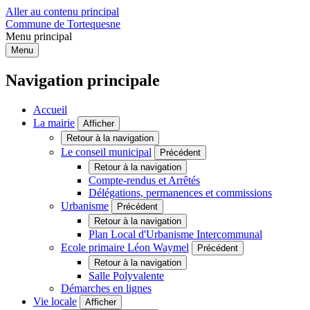
Aller au contenu principal
Commune de Tortequesne
Menu principal
Menu
Navigation principale
Accueil
La mairie
Afficher
Retour à la navigation
Le conseil municipal
Précédent
Retour à la navigation
Compte-rendus et Arrêtés
Délégations, permanences et commissions
Urbanisme
Précédent
Retour à la navigation
Plan Local d'Urbanisme Intercommunal
Ecole primaire Léon Waymel
Précédent
Retour à la navigation
Salle Polyvalente
Démarches en lignes
Vie locale
Afficher