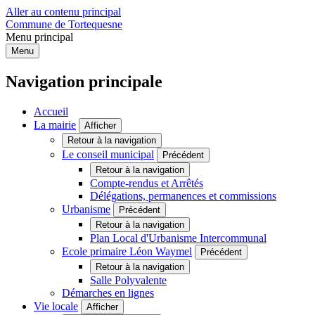
Aller au contenu principal
Commune de Tortequesne
Menu principal
Menu
Navigation principale
Accueil
La mairie
Afficher
Retour à la navigation
Le conseil municipal
Précédent
Retour à la navigation
Compte-rendus et Arrêtés
Délégations, permanences et commissions
Urbanisme
Précédent
Retour à la navigation
Plan Local d'Urbanisme Intercommunal
Ecole primaire Léon Waymel
Précédent
Retour à la navigation
Salle Polyvalente
Démarches en lignes
Vie locale
Afficher