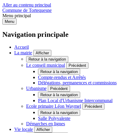
Aller au contenu principal
Commune de Tortequesne
Menu principal
Menu
Navigation principale
Accueil
La mairie
Afficher
Retour à la navigation
Le conseil municipal
Précédent
Retour à la navigation
Compte-rendus et Arrêtés
Délégations, permanences et commissions
Urbanisme
Précédent
Retour à la navigation
Plan Local d'Urbanisme Intercommunal
Ecole primaire Léon Waymel
Précédent
Retour à la navigation
Salle Polyvalente
Démarches en lignes
Vie locale
Afficher