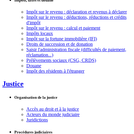
Impôts, taxes et douane
Impôt sur le revenu : déclaration et revenus à déclarer
Impôt sur le revenu : déductions, réductions et crédits
d'impôt
Impôt sur le revenu : calcul et paiement
Impôts locaux
Impôt sur la fortune immobilière (IFI)
Droits de succession et de donation
Saisir l'administration fiscale (difficultés de paiement,
réclamation...)
Prélèvements sociaux (CSG, CRDS)
Douane
Impôt des résidents à l'étranger
Justice
Organisation de la justice
Accès au droit et à la justice
Acteurs du monde judiciaire
Juridictions
Procédures judiciaires