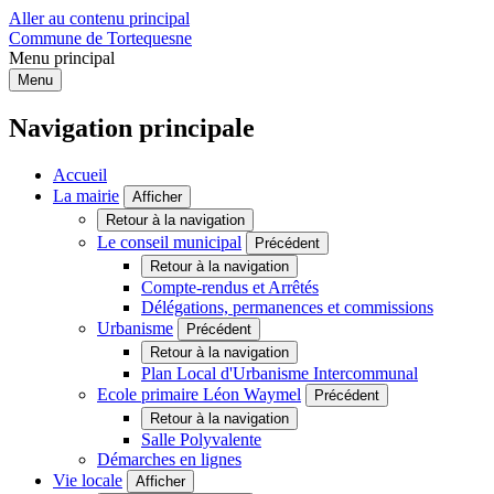
Aller au contenu principal
Commune de Tortequesne
Menu principal
Menu
Navigation principale
Accueil
La mairie
Afficher
Retour à la navigation
Le conseil municipal
Précédent
Retour à la navigation
Compte-rendus et Arrêtés
Délégations, permanences et commissions
Urbanisme
Précédent
Retour à la navigation
Plan Local d'Urbanisme Intercommunal
Ecole primaire Léon Waymel
Précédent
Retour à la navigation
Salle Polyvalente
Démarches en lignes
Vie locale
Afficher