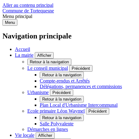
Aller au contenu principal
Commune de Tortequesne
Menu principal
Menu
Navigation principale
Accueil
La mairie
Afficher
Retour à la navigation
Le conseil municipal
Précédent
Retour à la navigation
Compte-rendus et Arrêtés
Délégations, permanences et commissions
Urbanisme
Précédent
Retour à la navigation
Plan Local d'Urbanisme Intercommunal
Ecole primaire Léon Waymel
Précédent
Retour à la navigation
Salle Polyvalente
Démarches en lignes
Vie locale
Afficher