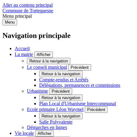
Aller au contenu principal
Commune de Tortequesne
Menu principal
Menu
Navigation principale
Accueil
La mairie
Afficher
Retour à la navigation
Le conseil municipal
Précédent
Retour à la navigation
Compte-rendus et Arrêtés
Délégations, permanences et commissions
Urbanisme
Précédent
Retour à la navigation
Plan Local d'Urbanisme Intercommunal
Ecole primaire Léon Waymel
Précédent
Retour à la navigation
Salle Polyvalente
Démarches en lignes
Vie locale
Afficher