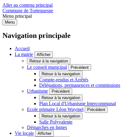
Aller au contenu principal
Commune de Tortequesne
Menu principal
Menu
Navigation principale
Accueil
La mairie
Afficher
Retour à la navigation
Le conseil municipal
Précédent
Retour à la navigation
Compte-rendus et Arrêtés
Délégations, permanences et commissions
Urbanisme
Précédent
Retour à la navigation
Plan Local d'Urbanisme Intercommunal
Ecole primaire Léon Waymel
Précédent
Retour à la navigation
Salle Polyvalente
Démarches en lignes
Vie locale
Afficher