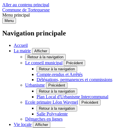
Aller au contenu principal
Commune de Tortequesne
Menu principal
Menu
Navigation principale
Accueil
La mairie
Afficher
Retour à la navigation
Le conseil municipal
Précédent
Retour à la navigation
Compte-rendus et Arrêtés
Délégations, permanences et commissions
Urbanisme
Précédent
Retour à la navigation
Plan Local d'Urbanisme Intercommunal
Ecole primaire Léon Waymel
Précédent
Retour à la navigation
Salle Polyvalente
Démarches en lignes
Vie locale
Afficher