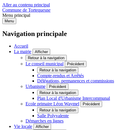
Aller au contenu principal
Commune de Tortequesne
Menu principal
Menu
Navigation principale
Accueil
La mairie
Afficher
Retour à la navigation
Le conseil municipal
Précédent
Retour à la navigation
Compte-rendus et Arrêtés
Délégations, permanences et commissions
Urbanisme
Précédent
Retour à la navigation
Plan Local d'Urbanisme Intercommunal
Ecole primaire Léon Waymel
Précédent
Retour à la navigation
Salle Polyvalente
Démarches en lignes
Vie locale
Afficher