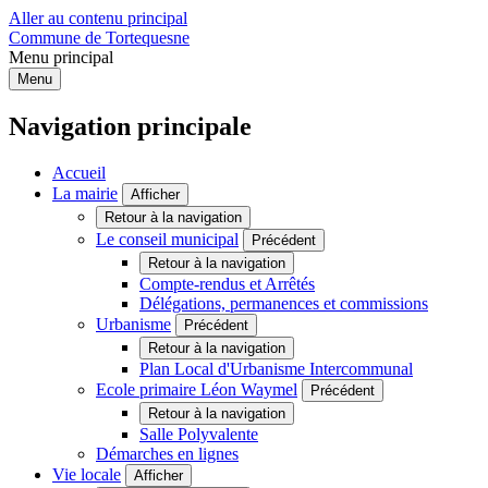
Aller au contenu principal
Commune de Tortequesne
Menu principal
Menu
Navigation principale
Accueil
La mairie
Afficher
Retour à la navigation
Le conseil municipal
Précédent
Retour à la navigation
Compte-rendus et Arrêtés
Délégations, permanences et commissions
Urbanisme
Précédent
Retour à la navigation
Plan Local d'Urbanisme Intercommunal
Ecole primaire Léon Waymel
Précédent
Retour à la navigation
Salle Polyvalente
Démarches en lignes
Vie locale
Afficher